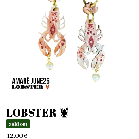
LOBSTER 🦞
Sold out
42,00
€