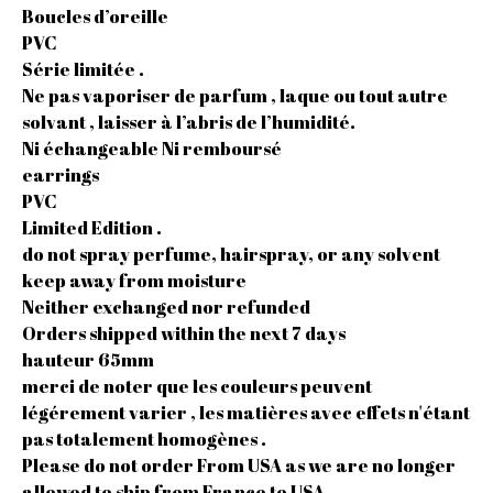
Boucles d’oreille
PVC
Série limitée .
Ne pas vaporiser de parfum , laque ou tout autre
solvant , laisser à l’abris de l’humidité.
Ni échangeable Ni remboursé
earrings
PVC
Limited Edition .
do not spray perfume, hairspray, or any solvent
keep away from moisture
Neither exchanged nor refunded
Orders shipped within the next 7 days
hauteur 65mm
merci de noter que les couleurs peuvent
légérement varier , les matières avec effets n'étant
pas totalement homogènes .
Please do not order From USA as we are no longer
allowed to ship from France to USA