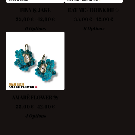
FINN & JAKE
EAT ME / DRINK ME ✨
35,00
€
- 42,00
€
35,00
€
- 42,00
€
6 Options
6 Options
AMARË FLOWER 🌺
35,00
€
- 42,00
€
4 Options