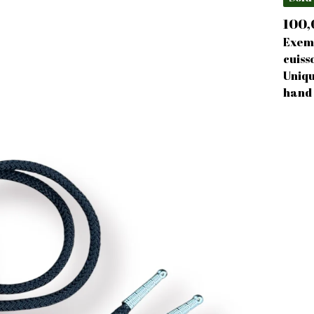
100
Exemp
cuiss
Uniqu
hand 