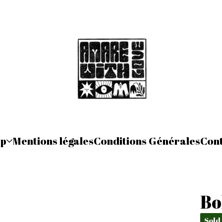
op
Mentions légales
Conditions Générales
Con
Bo
Sold