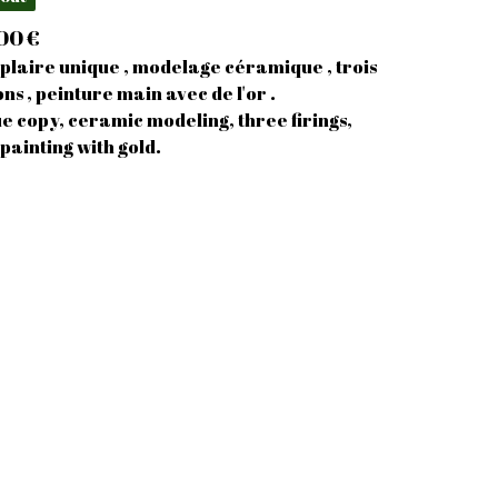
,00
€
laire unique , modelage céramique , trois
ons , peinture main avec de l'or .
e copy, ceramic modeling, three firings,
painting with gold.