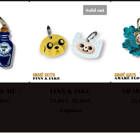
Sold out
NK ME ✨
FINN & JAKE
AMAR
,00
€
35,00
€
- 42,00
€
35
6 Options