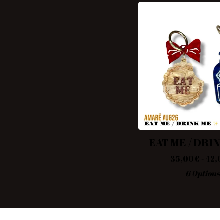
EAT ME / DRI
35,00
€
- 42
6 Options