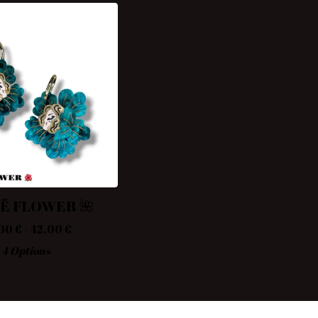
Ë FLOWER 🌺
,00
€
- 42,00
€
4 Options