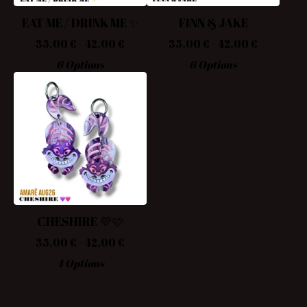
EAT ME / DRINK ME ✨
FINN & JAKE
35,00
€
- 42,00
€
35,00
€
- 42,00
€
6 Options
6 Options
CHESHIRE 💜🩷
35,00
€
- 42,00
€
4 Options