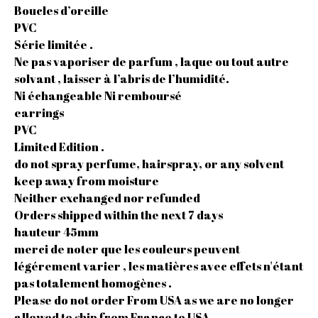
Boucles d’oreille
PVC
Série limitée .
Ne pas vaporiser de parfum , laque ou tout autre
solvant , laisser à l’abris de l’humidité.
Ni échangeable Ni remboursé
earrings
PVC
Limited Edition .
do not spray perfume, hairspray, or any solvent
keep away from moisture
Neither exchanged nor refunded
Orders shipped within the next 7 days
hauteur 45mm
merci de noter que les couleurs peuvent
légérement varier , les matières avec effets n'étant
pas totalement homogènes .
Please do not order From USA as we are no longer
allowed to ship from France to USA